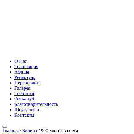
О Нас
Трансляция
Афиша
Репертуар
Персоналии
Галерея
Тренинги
Фан-клуб
Благотворительность
Шоу-услуги
Контакты
Главная
/
Билеты
/ 900 хлопьев снега