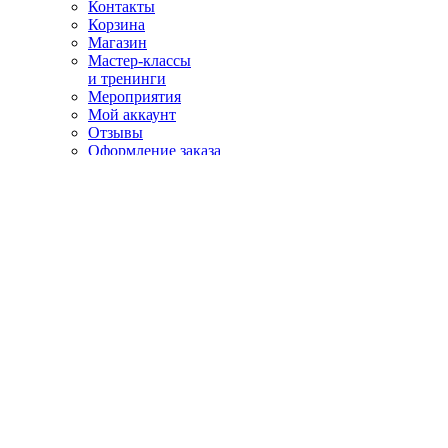
Контакты
Корзина
Магазин
Мастер-классы
и тренинги
Мероприятия
Мой аккаунт
Отзывы
Оформление заказа
Персоналии
Алексей Циунчик
Аполлинария Затравкина
Вадим Фиссон
Елисей Шепелёв
Игорь Сладкевич
Илья Старосельский
Наталия Фиссон
Ольга Гурулёва
Светлана Урванцева
Татьяна Сидорова
Пример страницы
Тренинги (Лаборатория и мастер-классы)
Фан-клуб
Шоу-услуги
Почетный гном Санкт-Петербурга