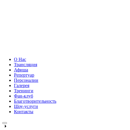
О Нас
Трансляция
Афиша
Репертуар
Персоналии
Галерея
Тренинги
Фан-клуб
Благотворительность
Шоу-услуги
Контакты