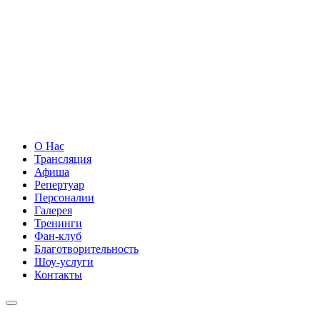
О Нас
Трансляция
Афиша
Репертуар
Персоналии
Галерея
Тренинги
Фан-клуб
Благотворительность
Шоу-услуги
Контакты