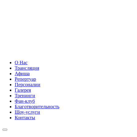
О Нас
Трансляция
Афиша
Репертуар
Персоналии
Галерея
Тренинги
Фан-клуб
Благотворительность
Шоу-услуги
Контакты