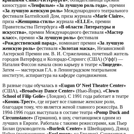
киностудии
«Ленфильм»
«За лучшую роль года»
, премии
«За лучшую женскую роль»
Международного театрального
фестиваля Балтийский Дом, приза журнала
«Marie Claire»
,
приза
«Женщина-стиль»
журнала
«ELLE»
, премии
Правительства Петербурга
«В области Литературы и
искусства»
, премии Международного фестиваля
«Мастер
класс»
, премии
«За лучшую роль»
фестиваля
«Рождественский парад»
, номинант премии
«За лучшую
женскую роль»
фестиваля
«Золотая маска»
, Независимой
Актерской Премии им. В. И. Стржельчика, почетный житель
городов Ватерфорд и Колорадо-Спрингс (США) (Уфф!) —
Наталия Фиссон начала свою карьеру в театре
«Лицедеи»
.
Затем — мастерская Г.А. в Ленинградском театральном
институте, аспирантура на кафедре сцендвижения.
В разные годы обучалась в
«Eugun О’ Neel Theatre Center»
(США),
«Broadway Dance Center»
(Нью-Йорк),
«Clown
School of Filip Golie»
(Лондон). С 1991 года работает в театре
«Комик-Трест»
, где играет все главные женские роли,
благодаря тому, что является женой главного режиссёра. В
1994-1996 годах выступала в составе театра
«Pomp Duck and
Circumstance»
(Германия), в шоу, считающимся одним из
лучших в Европе. Работала с такими режиссерами, как Пьер
Билан (руководитель
«Burlesk Center»
в Швейцарии), Дэвид
Чайне (постановщик
«Fool moon»
на Бродвее). Снимается в