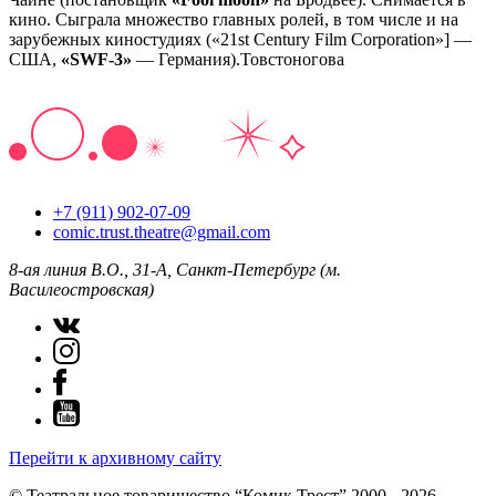
кино. Сыграла множество главных ролей, в том числе и на
зарубежных киностудиях («21st Century Film Corporation»] —
США,
«SWF-3»
— Германия).Товстоногова
+7 (911) 902-07-09
comic.trust.theatre@gmail.com
8-ая линия В.О., 31-А, Санкт-Петербург (м.
Василеостровская)
Перейти к архивному сайту
© Театральное товарищество “Комик Трест” 2000 - 2026