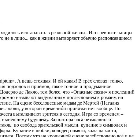
…
риходилось испытывать в реальной жизни.. И от ревнительницы
го не в лицо.., как в жизни вытворяют обычно распоясавшиеся
ptum». А вещь стоящая. И ой какая! В трёх словах: тонко,
ция подходов и приёмов, такое точное и продуманное
 Шодерло де Лакло, тем более, что «Опасные связи» я последний
е скромно называют выдуманным послесловием к роману, на
льствие. На сцене бессловесные мадам де Мертей (Наталия
язи-любви, у которой временнóй привязки нет вообще. По
жеста выталкивают зрителя в сегодня. Игра со временем –
к нынешнему будущему. За полтора часа безмолвного
такль, но свобода зрительской мысли, купание в символах и
афоры! Купание в любви, колодец памяти, кожа да кости,
квизита. Потому что на крошечной сцене задействовано всё и не