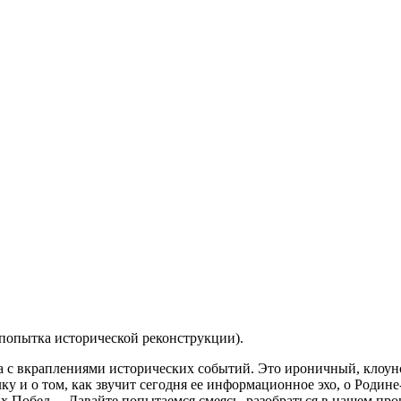
попытка исторической реконструкции).
за с вкраплениями исторических событий. Это ироничный, клоун
у и о том, как звучит сегодня ее информационное эхо, о Родин
их Побед… Давайте попытаемся смеясь, разобраться в нашем про