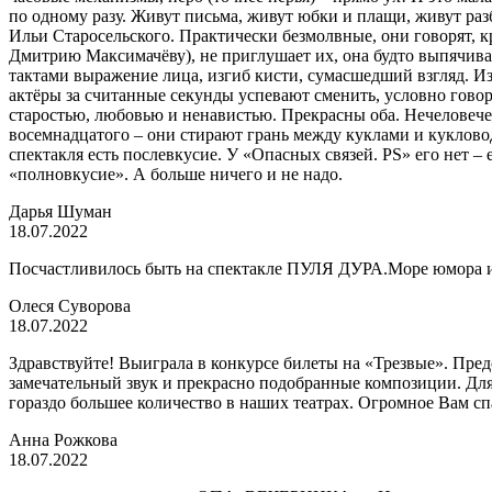
по одному разу. Живут письма, живут юбки и плащи, живут ра
Ильи Старосельского. Практически безмолвные, они говорят, кр
Дмитрию Максимачёву), не приглушает их, она будто выпячивает
тактами выражение лица, изгиб кисти, сумасшедший взгляд. Изу
актёры за считанные секунды успевают сменить, условно гово
старостью, любовью и ненавистью. Прекрасны оба. Нечеловече
восемнадцатого – они стирают грань между куклами и кукловодо
спектакля есть послевкусие. У «Опасных связей. PS» его нет –
«полновкусие». А больше ничего и не надо.
Дарья Шуман
18.07.2022
Посчастливилось быть на спектакле ПУЛЯ ДУРА.Море юмора и п
Олеся Суворова
18.07.2022
Здравствуйте! Выиграла в конкурсе билеты на «Трезвые». Пред
замечательный звук и прекрасно подобранные композиции. Для 
гораздо большее количество в наших театрах. Огромное Вам сп
Анна Рожкова
18.07.2022