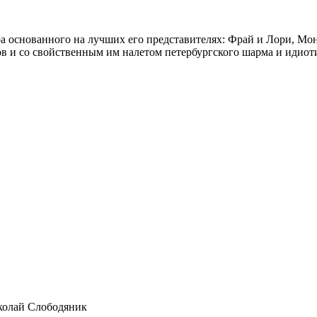
ра основанного на лучших его представителях: Фрай и Лори, М
ов и со свойственным им налетом петербургского шарма и идиот
колай Слободяник