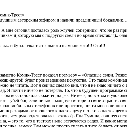
Комик-Трест»
 воздушным авторским зефиром и налили праздничный бокальчик
 А мне сегодня досталась роль жгучей соперницы, что не раз п
ивками( которую мы с подругой съели во время спектакля).. бла
вы.. и бутылочка театрального шампанского!!! Ого!!!
метно Комик-Трест показал премьеру – «Опасные связи. Postscri
месяц-другой будет произведением искусства. Это такая комбина
жно не читать. Вот я сейчас сделаю вид, что я не знаю ничего о
азад. Я почти ничего не потеряла. То, что в будущей программк
, я бы восстановила сюжетец на раз. Не весь, но в этом и удово
ют – убей бог, если не так – мощную историю связи-страсти, св
вроде мобильных телефонов или простого, почти моего личного 
ми переходами от прошлого к настоящему и от того настоящего 
ить, чем руководствовалась режиссёр Яна Тумина, сочиняя спек
на, – это то, что в театрах ныне встречается редко. И какие мет
я толика, замечу. Там можно просто сидеть и тихо балдеть от ре