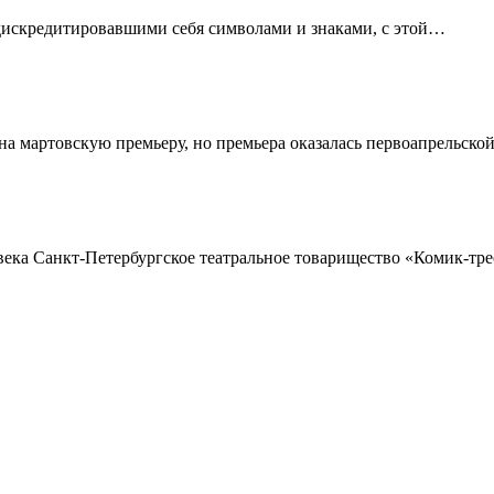
и дискредитировавшими себя символами и знаками, с этой…
 на мартовскую премьеру, но премьера оказалась первоапрельс
а Санкт-Петербургское театральное товарищество «Комик-трес