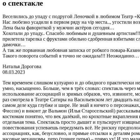
о спектакле
Веселились до упаду с подругой Леночкой в любимом Театр «
Нас любезно усадили в первом ряду на vip места.., угостили
Лена была фавориткой у мужчин актёров сегодня…
Хохотали до упаду.. Спасибо любимым и душевным артистам!!!
прилетела тарелка с фруктами обильно сдобренная взбитыми сл
дамочки…
А так же порванная любовная записка от робкого повара-Казано
Такого поворота событий я точно не ожидала!!! Неожиданно…
Наталья Дорогова
08.03.2023
Тем временем слишком кулуарно и до обидного практически неза
умно, насыщенно. Больше, чем в трёх словах: спектакль через 
использование ассоциаций и зримых образов, что, извините, мо
раз смотрела в Театре Сатиры на Васильевском лет двадцать н
самом деле куда глубже и шире. Не знай я ничего о персонажах
Фиссон) и виконт де Вальмон (Илья Старосельский) рассказыва
костюмам понятно, что век далёкий, но крохотные вкрапления 
отдельная тема. Спектакль просто дышит и пульсирует изящны
повествования успеваешь передумать всё. Не рискну предполож
ассоциациях, как, безусловно, и прямые отсылки к деталям рома
часовые механизмы, перо (точнее перья) – прямо ух! И это мала