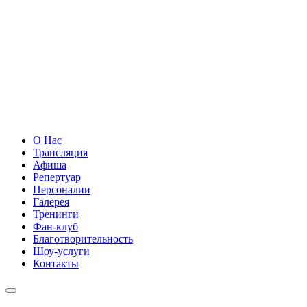
О Нас
Трансляция
Афиша
Репертуар
Персоналии
Галерея
Тренинги
Фан-клуб
Благотворительность
Шоу-услуги
Контакты