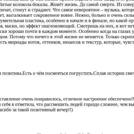
збитые колокола-бокалы. Живёт жизнь. До самой смерти. Из сов
ичат, стонут и страдают. Что самое невероятное – музыка, котор
, выталкивает сокровенное вовне. Нежно, больно и очень сильно
мительная пластика, особенно в начале и в финале, но какой пр
ря, маски, но эффект ошеломляющий. Смотришь на них, и вот не
ски хороши почти в каждом моменте. Особенно когда на глазах 
м. Потому что ничего в этой жизни не меняется. Только скрипят
 есть мириады ноток, оттенков, нюансов и текстур, которые, чу
озитива.Есть о чём посмеяться погрустить.Сплав истории смеха
ставление очень понравилось, отличное настроение обеспечено!!
себя я отметила, что рассмешить людей гораздо сложнее, чем вы
асибо за такой позитивный вечер!!)