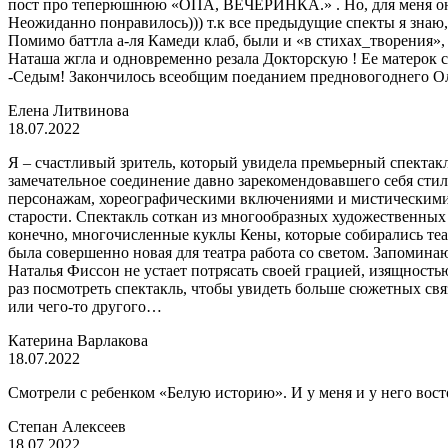
пост про теперюшнюю «ОПА, ВЕЧЕРИНКА.» . Но, для меня она т
Неожиданно понравилось))) т.к все предыдущие спекты я знаю, 
Помимо баттла а-ля Камеди клаб, были и «в стихах_творения»,
Наташа жгла и одновременно резала Докторскую ! Ее матерок с
-Седым! Закончилось всеобщим поеданием предновогоднего Олив
Елена Литвинова
18.07.2022
Я – счастливый зритель, который увидела премьерный спекта
замечательное соединение давно зарекомендовавшего себя сти
персонажам, хореографическими включениями и мистическими
старости. Спектакль соткан из многообразных художественных
конечно, многочисленные куклы Кены, которые собирались театр
была совершенно новая для театра работа со светом. Запомина
Наталья Фиссон не устает потрясать своей грацией, изящность
раз посмотреть спектакль, чтобы увидеть больше сюжетных свя
или чего-то другого…
Катерина Варлакова
18.07.2022
Смотрели с ребенком «Белую историю». И у меня и у него вос
Степан Алексеев
18.07.2022