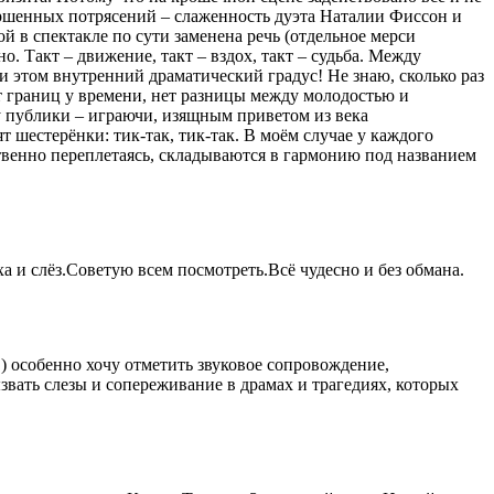
ершенных потрясений – слаженность дуэта Наталии Фиссон и
ой в спектакле по сути заменена речь (отдельное мерси
. Такт – движение, такт – вздох, такт – судьба. Между
и этом внутренний драматический градус! Не знаю, сколько раз
т границ у времени, нет разницы между молодостью и
у публики – играючи, изящным приветом из века
 шестерёнки: тик-так, тик-так. В моём случае у каждого
вственно переплетаясь, складываются в гармонию под названием
 и слёз.Советую всем посмотреть.Всё чудесно и без обмана.
) особенно хочу отметить звуковое сопровождение,
звать слезы и сопереживание в драмах и трагедиях, которых