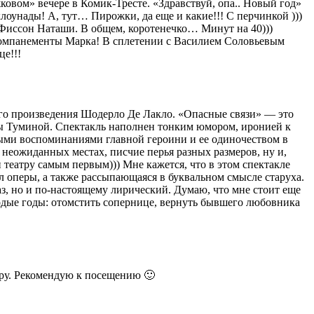
вом» вечере в Комик-Тресте. «Здравствуй, опа.. Новый год»
лоунады! А, тут… Пирожки, да еще и какие!!! С перчинкой )))
уа Фиссон Наташи. В общем, коротенечко… Минут на 40)))
аккомпанементы Марка! В сплетении с Василием Соловьевым
це!!!
ого произведения Шодерло Де Лакло. «Опасные связи» — это
ны Туминой. Спектакль наполнен тонким юмором, иронией к
ми воспоминаниями главной героини и ее одиночеством в
неожиданных местах, писчие перья разных размеров, ну и,
 театру самым первым))) Мне кажется, что в этом спектакле
л оперы, а также рассыпающаяся в буквальном смысле старуха.
з, но и по-настоящему лирический. Думаю, что мне стоит еще
олодые годы: отомстить сопернице, вернуть бывшего любовника
уру. Рекомендую к посещению 🙂