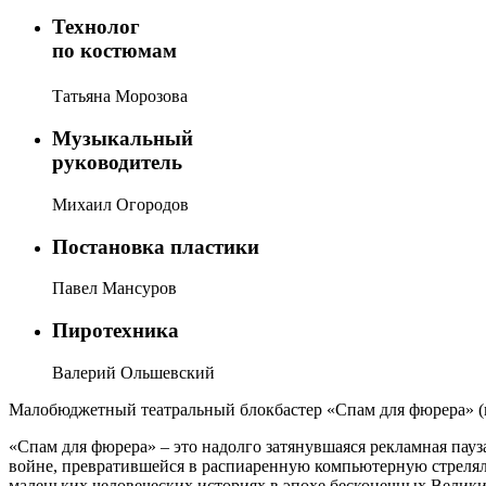
Технолог
по костюмам
Татьяна Морозова
Музыкальный
руководитель
Михаил Огородов
Постановка пластики
Павел Мансуров
Пиротехника
Валерий Ольшевский
Малобюджетный театральный блокбастер «Cпам для фюрера» (
«Спам для фюрера» – это надолго затянувшаяся рекламная пау
войне, превратившейся в распиаренную компьютерную стрелялк
маленьких человеческих историях в эпохе бесконечных Велик