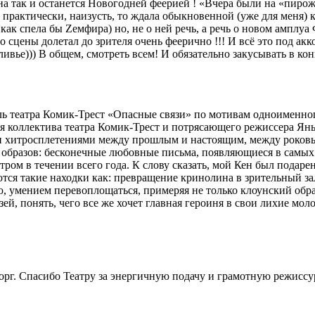
ак и останется Новогодней феерией ! «Вчера были на «пирожко
практически, наизусть, то ждала обыкновенной (уже для меня) к
 как спела бы Zемфира) но, не о ней речь, а речь о новом ампл
о сцены долетал до зрителя очень феерично !!! И всё это под 
ье))) В общем, смотреть всем! И обязательно закусывать в кон
кль театра Комик-Трест «Опасные связи» по мотивам одноименн
ля коллектива театра Комик-Трест и потрясающего режиссера Я
 хитросплетениями между прошлым и настоящим, между роковы
 образов: бесконечные любовные письма, появляющиеся в самых 
ом в течении всего года. К слову сказать, мой Кен был подарен
ются такие находки как: превращение кринолина в зрительный за
ю, умением перевоплощаться, примеряя не только клоунский обра
зей, понять, чего все же хочет главная героиня в свои лихие м
торг. Спасибо Театру за энергичную подачу и грамотную режисс