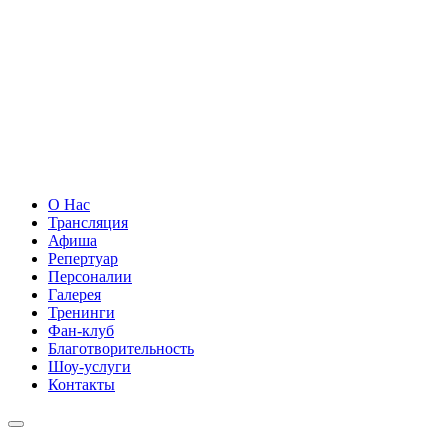
О Нас
Трансляция
Афиша
Репертуар
Персоналии
Галерея
Тренинги
Фан-клуб
Благотворительность
Шоу-услуги
Контакты